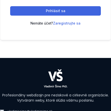
Prihlásiť sa
Nemáte účet?
Zaregistrujte sa
Profesionálny webdizajn pre neziskové a cirkevné organizácie.
Vytváram weby, ktoré slúžia vášmu poslaniu.