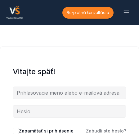
Preskočiť
na
Bezplatná konzultácia
obsah
Vitajte späť!
Zapamätať si prihlásenie
Zabudli ste heslo?